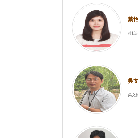
蔡怡
蔡怡
吳文
吳文