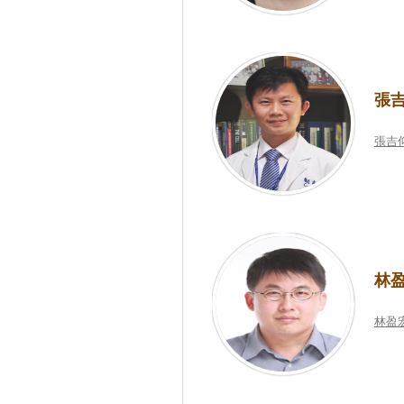
張吉
張吉
林盈
林盈