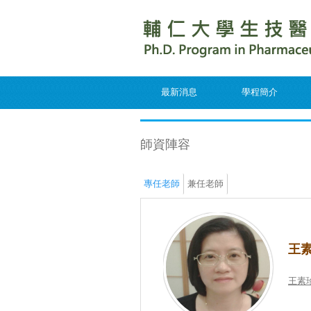
最新消息
學程簡介
師資陣容
專任老師
兼任老師
王素
王素