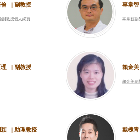
倫 | 副教授
辜韋智
倫副教授個人網頁
辜韋智副
理 | 副教授
賴金美
賴金美副
穎 | 助理教授
戴槐青