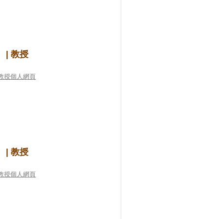
 | 教授
教授個人網頁
 | 教授
教授個人網頁