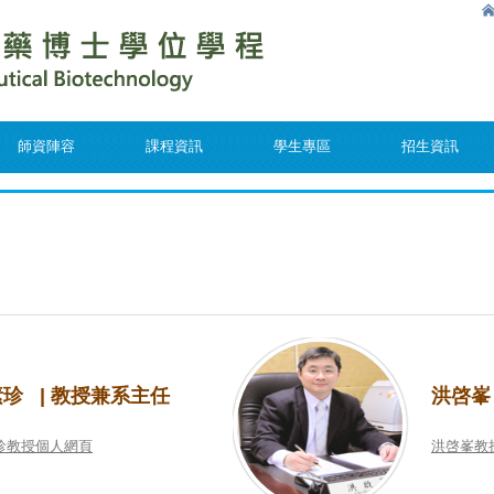
師資陣容
課程資訊
學生專區
招生資訊
珍 | 教授兼系主任
洪啓峯
珍教授個人網頁
洪啓峯教