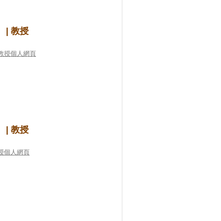
 | 教授
教授個人網頁
 | 教授
授個人網頁