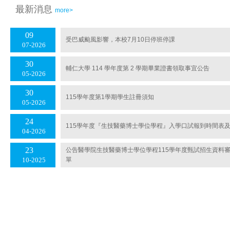
最新消息
more>
09
受巴威颱風影響，本校7月10日停班停課
07
2026
30
輔仁大學 114 學年度第 2 學期畢業證書領取事宜公告
05
2026
30
115學年度第1學期學生註冊須知
05
2026
24
115學年度『生技醫藥博士學位學程』入學口試報到時間表
04
2026
23
公告醫學院生技醫藥博士學位學程115學年度甄試招生資料
單
10
2025